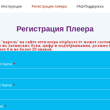
Инструкции
Регистрация плеера
FAQ/Поддержка
Регистрация Плеера
 "пароль" на сайте оттплеера ottplayer.tv может состо
о из латинских букв, цифр и подчёркивания, должно 
ее 6 и не более 20 знаков.
st Name
*
st Name
*
ail
*