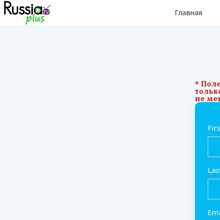
Главная
* Поле
тольк
не мен
Fir
La
Em