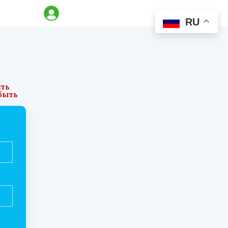
RU
ять
быть