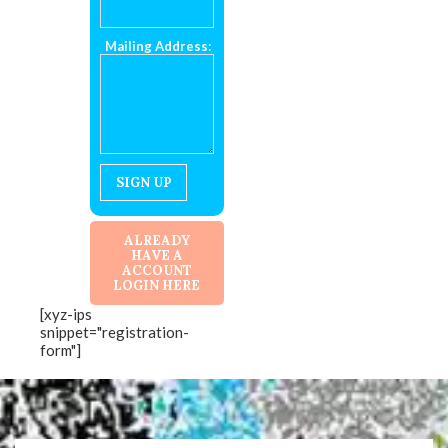
Mailing Address:
ALREADY
HAVE A
ACCOUNT
LOGIN HERE
[xyz-ips
snippet="registration-
form"]