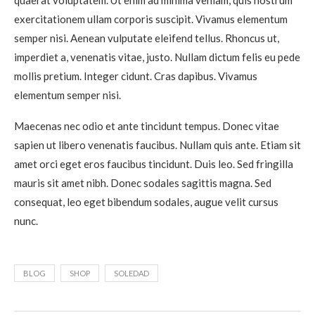
quaerat voluptatem. Ut enim ad minima veniam, quis nostrum
exercitationem ullam corporis suscipit. Vivamus elementum
semper nisi. Aenean vulputate eleifend tellus. Rhoncus ut,
imperdiet a, venenatis vitae, justo. Nullam dictum felis eu pede
mollis pretium. Integer cidunt. Cras dapibus. Vivamus
elementum semper nisi.
Maecenas nec odio et ante tincidunt tempus. Donec vitae
sapien ut libero venenatis faucibus. Nullam quis ante. Etiam sit
amet orci eget eros faucibus tincidunt. Duis leo. Sed fringilla
mauris sit amet nibh. Donec sodales sagittis magna. Sed
consequat, leo eget bibendum sodales, augue velit cursus
nunc.
BLOG
SHOP
SOLEDAD